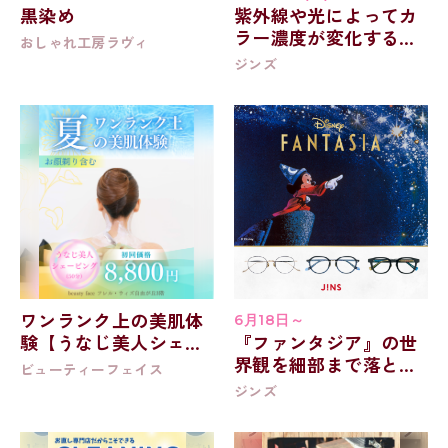
黒染め
紫外線や光によってカ
ラー濃度が変化する可
おしゃれ工房ラヴィ
視光調光レンズ
ジンズ
20%OFF開催中！
ワンランク上の美肌体
6月18日～
験【うなじ美人シェー
『ファンタジア』の世
ビング】
界観を細部まで落とし
ビューティーフェイス
込んだアイウエアコレ
ジンズ
クション