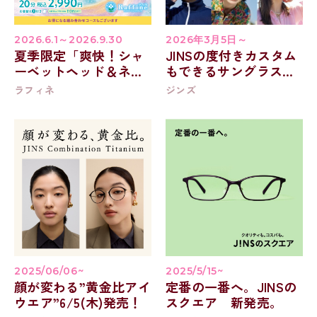
2026.6.1～2026.9.30
2026年3月5日～
夏季限定「爽快！シャ
JINSの度付きカスタム
ーベットヘッド＆ネッ
もできるサングラス新
ク」キャンペーン
作3/5発売！
ラフィネ
ジンズ
2025/06/06~
2025/5/15~
顔が変わる”黄金比アイ
定番の一番へ。JINSの
ウエア”6/5(木)発売！
スクエア 新発売。