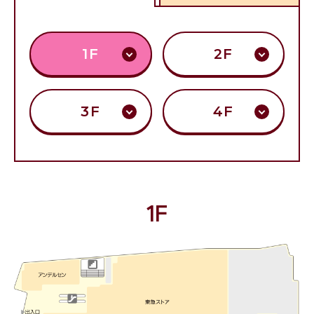
1F
2F
3F
4F
1F